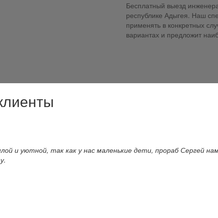
Бесплатный выезд инженера
республике Адыгея. Наш сп
применять в конкретных слу
вариантах и предложит наи
 клиенты
ой и уютной, так как у нас маленькие дети, прораб Сергей нам
у.