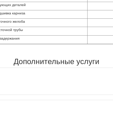
тующих деталей
дшивка карниза
точного желоба
сточной трубы
озадержания
Дополнительные услуги