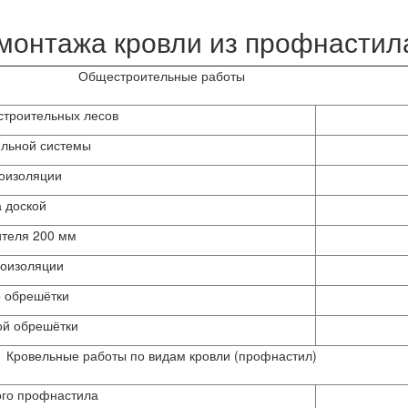
монтажа кровли из профнастила
Общестроительные работы
строительных лесов
ильной системы
оизоляции
 доской
ителя 200 мм
роизоляции
р обрешётки
ой обрешётки
Кровельные работы по видам кровли (профнастил)
ого профнастила