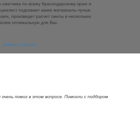
 сметчика по всему Краснодарскому краю и
ециалист подскажет какие материалы лучше
чаях, произведет расчет сметы в нескольких
более оптимальную для Вас.
Заказать расчет
 очень помог в этом вопросе. Помогли с подбором